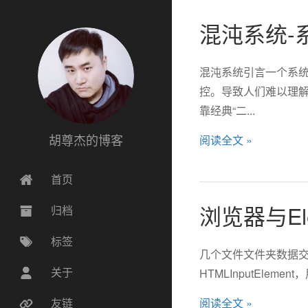
混沌系统-
混沌系统引言一个系统
控。导致人们难以理解
靠经典“二...
胡尊杰的博客
阅读全文 »
首页
浏览器与El
归档
标签
几个文件文件夹数据交
关于
HTMLInputElemen
阅读全文 »
友链