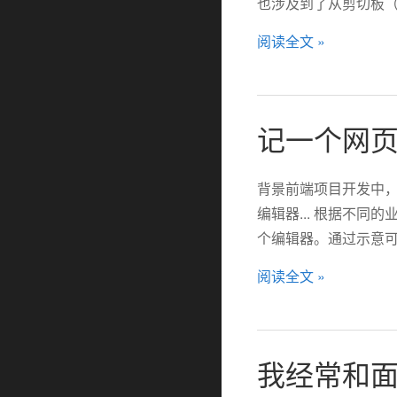
也涉及到了从剪切板（clip
阅读全文 »
记一个网页
背景前端项目开发中
编辑器... 根据不
个编辑器。通过示意可以
阅读全文 »
我经常和