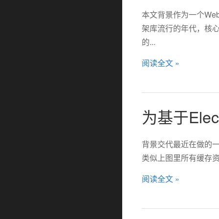
本文背景作为一个We
架库流行的年代，核心实
的...
阅读全文 »
为基于Ele
背景交代最近在做的一
类似上图里所有缓存资源、以及
阅读全文 »