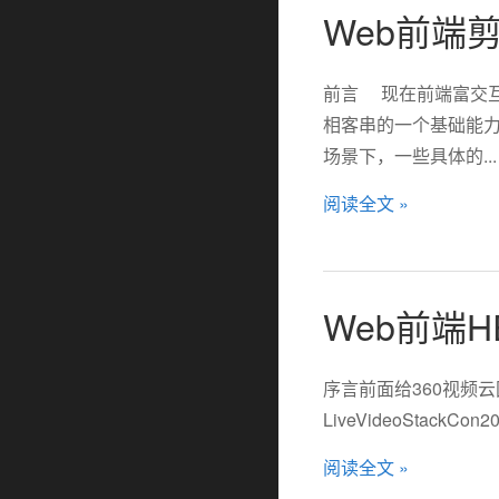
Web前端
前言 现在前端富交
相客串的一个基础能力
场景下，一些具体的...
阅读全文 »
Web前端
序言前面给360视频云
LiveVideoSt
阅读全文 »